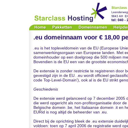
.eu domeinnaam voor € 18,00 pe
.eu is het topleveldomein van de EU (Europese Uni
samenwerkingsorgaan van Europese landen. Met een 
domeinhouder op een doelgroep die 500 miljoen me
Bovendien is de EU een van de grootste economisch
De extensie is zonder restrictie te registreren door b
gevestigd zijn in de EU. .eu wordt officieel geclassi
code Top-Level-Domain'), ook al is de EU strikt ge
Geschiedenis
De extensie werd gelanceerd op 7 december 2005 d
die werd opgericht als non-profitorganisatie door 
Belgische domein .be, het Italiaanse domein .it en 
EURid is nog altijd de beheerder van .eu.
Direct bij de oprichting bleek de .eu extensie duidel
voldoen: toen op 7 april 2006 de registratie werd op