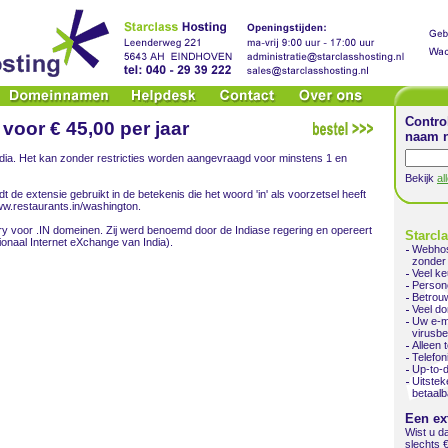
Contro
voor € 45,00 per jaar
naam n
India. Het kan zonder restricties worden aangevraagd voor minstens 1 en
Bekijk
al
e extensie gebruikt in de betekenis die het woord 'in' als voorzetsel heeft
www.restaurants.in/washington.
istry voor .IN domeinen. Zij werd benoemd door de Indiase regering en opereert
Starcl
onaal Internet eXchange van India).
Webhos
zonder 
Veel ke
Persone
Betrou
Veel d
Uw e-m
virusb
Alleen 
Telefon
Up-to-
Uitste
betaalb
Een ex
Wist u d
slechts 