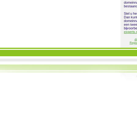
domeinn
bestaan
Stel u h
Dan kunt
domeinna
een twe
bijvoorb
experts.
di
Regis