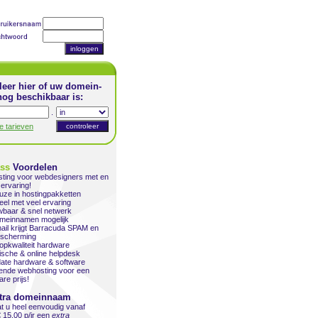
leer hier of uw domein-
og beschikbaar is:
.
le tarieven
ass
Voordelen
ting voor webdesigners met en
ervaring!
uze in hostingpakketten
el met veel ervaring
wbaar & snel netwerk
omeinnamen mogelijk
ail krijgt Barracuda SPAM en
escherming
topkwaliteit hardware
ische & online helpdesk
date hardware & software
kende webhosting voor een
are prijs!
tra domeinnaam
at u heel eenvoudig vanaf
€ 15,00 p/jr een
extra