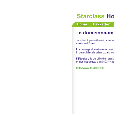
.in domeinnaam 
.in is het topleveldomain van 
maximaal 5 jaar.
In sommige domeinnamen wordt d
in verschillende talen, zoals 
INRegistry is de officiële reg
onder het gezag van NIXI (Nati
http://www.inregistry.in