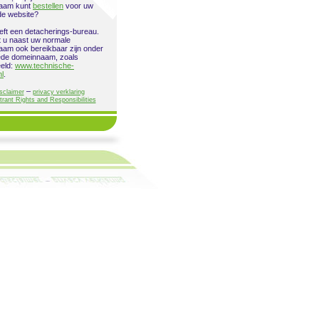
aam kunt
bestellen
voor uw
de website?
eeft een detacherings-bureau.
 u naast uw normale
am ook bereikbaar zijn onder
ede domeinnaam, zoals
eeld:
www.technische-
nl
.
–
sclaimer
privacy verklaring
trant Rights and Responsibilities